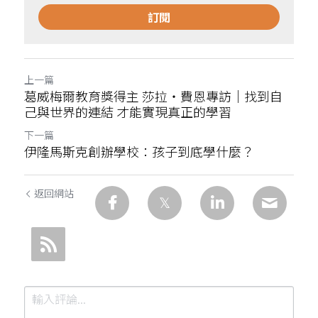
訂閱
上一篇
葛威梅爾教育獎得主 莎拉・費恩專訪｜找到自
己與世界的連結 才能實現真正的學習
下一篇
伊隆馬斯克創辦學校：孩子到底學什麼？
返回網站