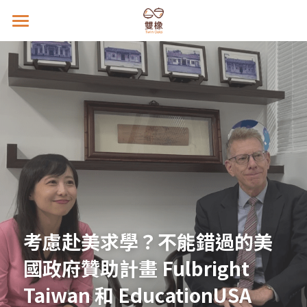
×
商品分類
首頁
雙橡課程
影響力行動
寒假｜美國｜HTH 計畫
暑假｜芬蘭｜未來社會計畫
關於我們
STW 思考挑戰賽
暑假｜波士頓｜科技生醫計畫
新世代人才教育協會
雙橡介紹
搜索
溝通表達課｜自我介紹
專欄文章
創立故事
考慮赴美求學？不能錯過的美
雙橡哲學
聯繫雙橡報名
國政府贊助計畫 Fulbright 
雙橡教法
Taiwan 和 EducationUSA
媒體報導