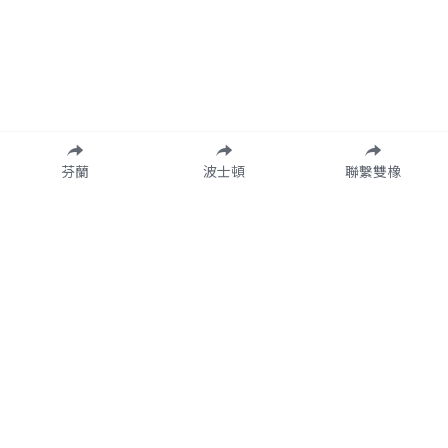
芬蘭
波士頓
聯繫雙橡
雙橡命名的由來
聯絡方式
雙橡 LINE@（專人回覆）
「雙」是彼此，你在學習，我
們也從你身上學習。「橡」是
營業時間
橡樹，象徵智慧、堅忍不拔和
週一至週五 08:00-17:00
毅力。我們希望看見每一位學
員，都能茁壯成下一棵橡樹。