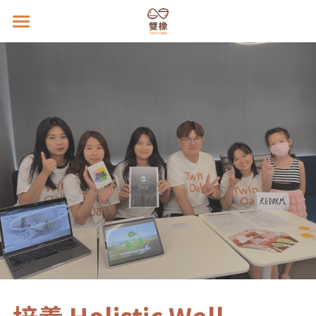
×
×
部落格分類
商品分類
首頁
雙橡課程
所有博客分類
影響力行動
親子天下
寒假｜美國｜HTH 計畫
暑假｜芬蘭｜未來社會計畫
關於我們
STW 思考挑戰賽
暑假｜波士頓｜科技生醫計畫
新世代人才教育協會
雙橡介紹
搜索
溝通表達課｜自我介紹
專欄文章
創立故事
雙橡哲學
聯繫雙橡報名
雙橡教法
媒體報導